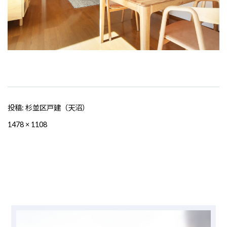
投稿:
杉並区戸建（天沼）
フ
1478 × 1108
ル
サ
イ
ズ