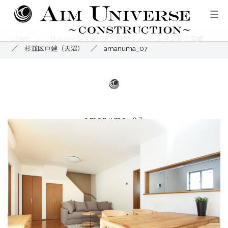
コ
ン
テ
HOME
／
リノベーション
／
戸建リノベーション 施工実績
／
杉並区戸建（天沼）
／
amanuma_07
ン
ツ
へ
ス
キ
amanuma_07
ッ
プ