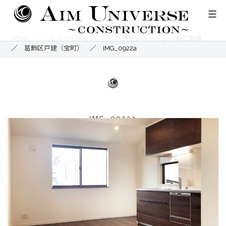
コ
ン
テ
HOME
／
リノベーション
／
戸建リノベーション 施工実績
／
葛飾区戸建（宝町）
／
IMG_0922a
ン
ツ
へ
ス
キ
IMG_0922a
ッ
プ