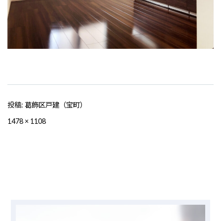
投稿:
葛飾区戸建（宝町）
フ
1478 × 1108
ル
サ
イ
ズ