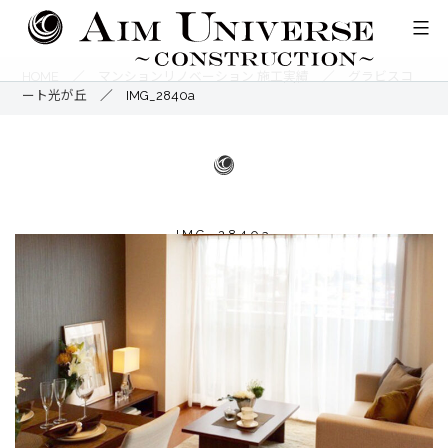
コ
ン
テ
HOME
／
マンションリノベーション 施工実績
／
グラビスコ
ート光が丘
／
IMG_2840a
ン
ツ
へ
ス
キ
IMG_2840a
ッ
プ