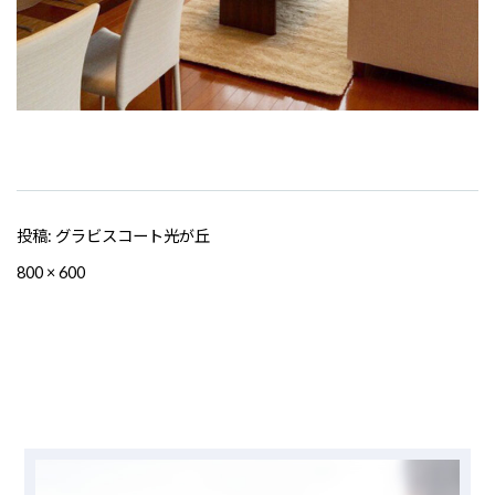
投稿:
グラビスコート光が丘
フ
800 × 600
ル
サ
イ
ズ