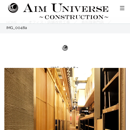
コ
ン
テ
HOME
／
オフィス・店舗改修工事
／
鳥料理専門店
／
IMG_0048a
ン
ツ
へ
ス
キ
IMG_0048a
ッ
プ