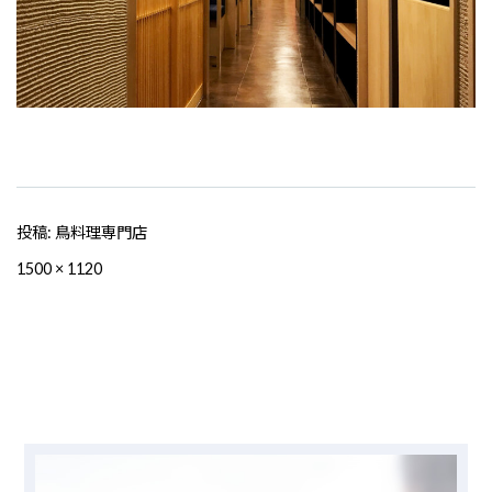
投稿:
鳥料理専門店
フ
1500 × 1120
ル
サ
イ
ズ