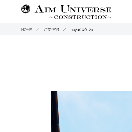
コ
ン
テ
ン
HOME
／
注文住宅
／
hoya006_2a
ツ
へ
ス
キ
ッ
プ