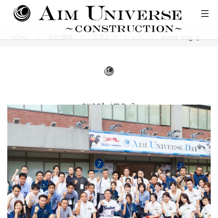
コ
ン
テ
HOME
／
会社情報
／
スポンサーシップ
／
event_img_3
ン
ツ
へ
ス
event_img_3
キ
ッ
プ